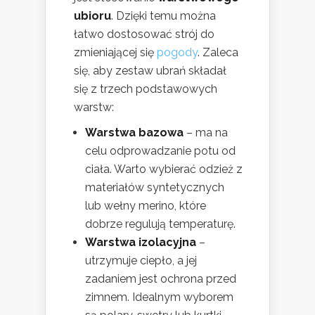
ubioru
. Dzięki temu można
łatwo dostosować strój do
zmieniającej się
pogody
. Zaleca
się, aby zestaw ubrań składał
się z trzech podstawowych
warstw:
Warstwa bazowa
– ma na
celu odprowadzanie potu od
ciała. Warto wybierać odzież z
materiałów syntetycznych
lub wełny merino, które
dobrze regulują temperaturę.
Warstwa izolacyjna
–
utrzymuje ciepło, a jej
zadaniem jest ochrona przed
zimnem. Idealnym wyborem