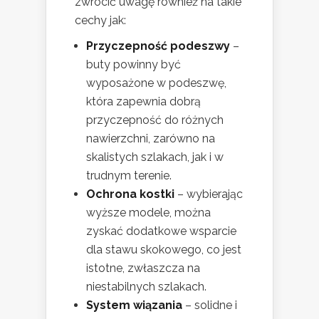
zwrócić uwagę również na takie
cechy jak:
Przyczepność podeszwy
–
buty powinny być
wyposażone w podeszwę,
która zapewnia dobrą
przyczepność do różnych
nawierzchni, zarówno na
skalistych szlakach, jak i w
trudnym terenie.
Ochrona kostki
– wybierając
wyższe modele, można
zyskać dodatkowe wsparcie
dla stawu skokowego, co jest
istotne, zwłaszcza na
niestabilnych szlakach.
System wiązania
– solidne i