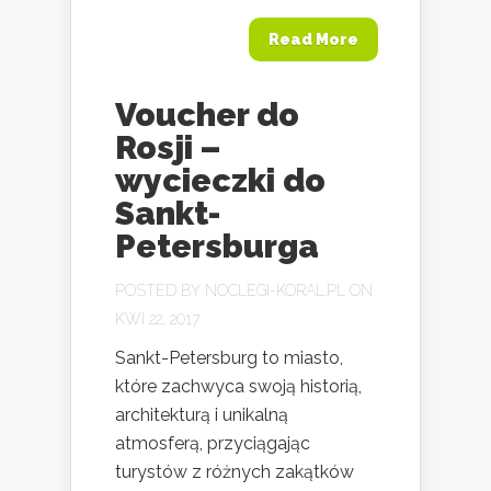
Read More
Voucher do
Rosji –
wycieczki do
Sankt-
Petersburga
POSTED BY
NOCLEGI-KORAL.PL
ON
KWI 22, 2017
Sankt-Petersburg to miasto,
które zachwyca swoją historią,
architekturą i unikalną
atmosferą, przyciągając
turystów z różnych zakątków