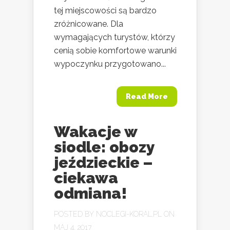
tej miejscowości są bardzo
zróżnicowane. Dla
wymagających turystów, którzy
cenią sobie komfortowe warunki
wypoczynku przygotowano...
Read More
Wakacje w
siodle: obozy
jeździeckie –
ciekawa
odmiana!
POSTED BY
NOCLEGI-KORAL.PL
ON
MAJ 4, 2017