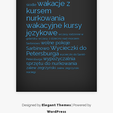
wakacje z
siodle
kursem
nurkowania
wakacyjne kursy
językowe
wczasy rodzinne w
gdańsku
wczasy z dziećmi nad morzem
wolne pokoje
Sarbinowo
Wycieczki do
Sarbinowo
Petersburga
wycieczki do Sankt-
wypożyczalnia
Petersburga
sprzętu do nurkowania
zalew zegrzyński
zalew zegrzyński
noclegi
Designed by
Elegant Themes
| Powered by
WordPress