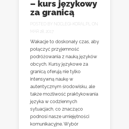
– kurs językowy
za granicą
POSTED BY
NOCLEGI-KORAL.PL
ON
MAR 28, 2017
Wakacje to doskonały czas, aby
połączyć przyjemność
podróżowania z nauką języków
obcych. Kursy językowe za
granicą oferują nie tylko
intensywną naukę w
autentycznym środowisku, ale
także możliwość praktykowania
języka w codziennych
sytuacjach, co znacząco
podnosi nasze umiejętności
komunikacyjne. Wybór