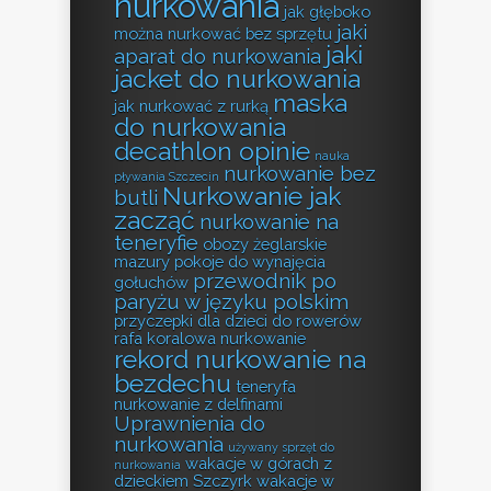
nurkowania
jak głęboko
jaki
można nurkować bez sprzętu
jaki
aparat do nurkowania
jacket do nurkowania
maska
jak nurkować z rurką
do nurkowania
decathlon opinie
nauka
nurkowanie bez
pływania Szczecin
Nurkowanie jak
butli
zacząć
nurkowanie na
teneryfie
obozy żeglarskie
mazury
pokoje do wynajęcia
przewodnik po
gołuchów
paryżu w języku polskim
przyczepki dla dzieci do rowerów
rafa koralowa nurkowanie
rekord nurkowanie na
bezdechu
teneryfa
nurkowanie z delfinami
Uprawnienia do
nurkowania
używany sprzęt do
wakacje w górach z
nurkowania
dzieckiem Szczyrk
wakacje w