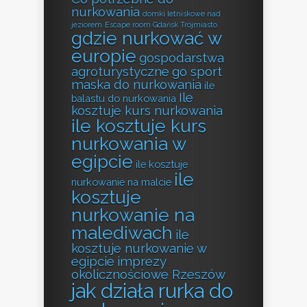
nurkowania
domki letniskowe nad
jeziorem
Escape room Gdańsk Trójmiasto
gdzie nurkować w
europie
gospodarstwa
agroturystyczne
go sport
maska do nurkowania
ile
Ile
balastu do nurkowania
kosztuje kurs nurkowania
ile kosztuje kurs
nurkowania w
egipcie
ile kosztuje
ile
nurkowanie na malcie
kosztuje
nurkowanie na
malediwach
ile
kosztuje nurkowanie w
egipcie
imprezy
okolicznościowe Rzeszów
jak działa rurka do