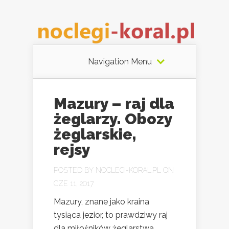
Navigation Menu
Mazury – raj dla
żeglarzy. Obozy
żeglarskie,
rejsy
POSTED BY
NOCLEGI-KORAL.PL
ON
CZE 11, 2017
Mazury, znane jako kraina
tysiąca jezior, to prawdziwy raj
dla miłośników żeglarstwa.