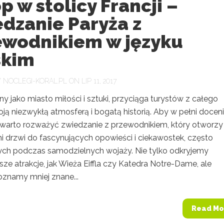
p w stolicy Francji –
dzanie Paryża z
ewodnikiem w języku
skim
Y
NOCLEGI-KORAL.PL
ON LIP 11, 2017
ny jako miasto miłości i sztuki, przyciąga turystów z całego
ją niezwykłą atmosferą i bogatą historią. Aby w pełni docen
, warto rozważyć zwiedzanie z przewodnikiem, który otworzy
i drzwi do fascynujących opowieści i ciekawostek, często
ch podczas samodzielnych wojaży. Nie tylko odkryjemy
sze atrakcje, jak Wieża Eiffla czy Katedra Notre-Dame, ale
oznamy mniej znane...
Read Mo