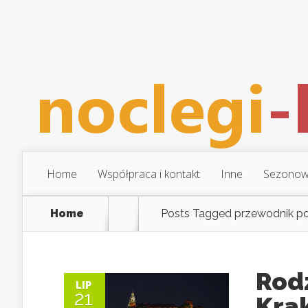
Home
Współpraca i kontakt
Inne
Sezonow
Home
Posts Tagged
przewodnik po
Rod
LIP
21
Kra