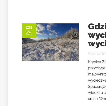
Gdzi
CZE
25
wyci
wyci
POSTED B
Krynica Zd
przyciąga
malowniczy
wycieczkę
Spacerują
widoki, a 
uroku. Wart