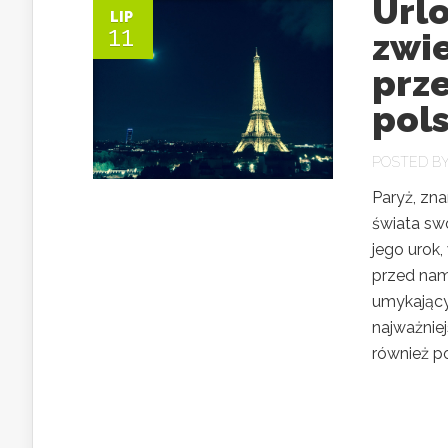
Urlo
LIP
11
zwie
prz
pol
POSTED B
Paryż, zna
świata swo
jego urok
przed nam
umykający
najważniej
również p