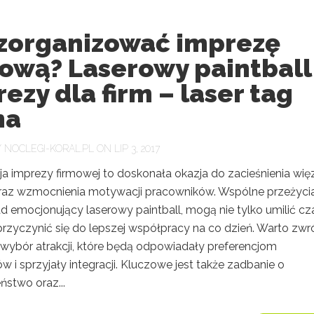
 zorganizować imprezę
mową? Laserowy paintball
ezy dla firm – laser tag
na
Y
NOCLEGI-KORAL.PL
ON LIP 3, 2017
ja imprezy firmowej to doskonała okazja do zacieśnienia wię
raz wzmocnienia motywacji pracowników. Wspólne przeżycia,
d emocjonujący laserowy paintball, mogą nie tylko umilić cz
przyczynić się do lepszej współpracy na co dzień. Warto zwr
wybór atrakcji, które będą odpowiadały preferencjom
w i sprzyjały integracji. Kluczowe jest także zadbanie o
ństwo oraz...