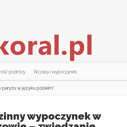
ość podróży
Wczasy i wypoczynek
 paryżu w języku polskim"
zinny wypoczynek w
kowie – zwiedzanie