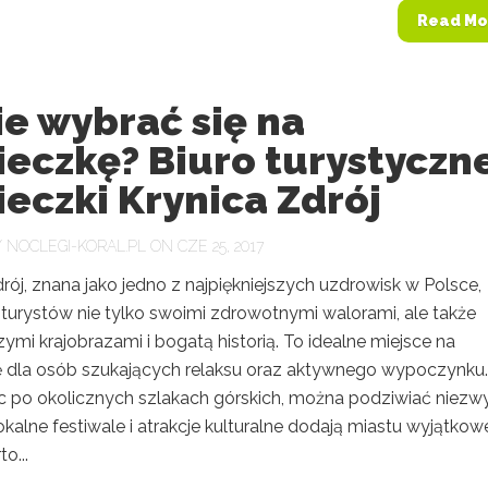
Read Mo
e wybrać się na
eczkę? Biuro turystyczn
eczki Krynica Zdrój
Y
NOCLEGI-KORAL.PL
ON CZE 25, 2017
rój, znana jako jedno z najpiękniejszych uzdrowisk w Polsce,
 turystów nie tylko swoimi zdrowotnymi walorami, ale także
mi krajobrazami i bogatą historią. To idealne miejsce na
 dla osób szukających relaksu oraz aktywnego wypoczynku.
c po okolicznych szlakach górskich, można podziwiać niezw
lokalne festiwale i atrakcje kulturalne dodają miastu wyjątko
o...