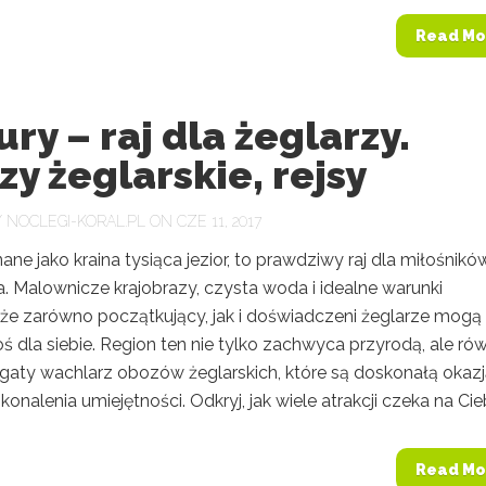
Read Mo
ry – raj dla żeglarzy.
y żeglarskie, rejsy
Y
NOCLEGI-KORAL.PL
ON CZE 11, 2017
ane jako kraina tysiąca jezior, to prawdziwy raj dla miłośnikó
. Malownicze krajobrazy, czysta woda i idealne warunki
 że zarówno początkujący, jak i doświadczeni żeglarze mogą 
ś dla siebie. Region ten nie tylko zachwyca przyrodą, ale ró
ogaty wachlarz obozów żeglarskich, które są doskonałą okaz
konalenia umiejętności. Odkryj, jak wiele atrakcji czeka na Cieb
Read Mo