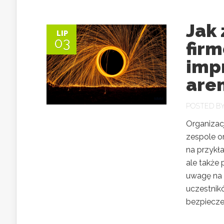
Jak
LIP
03
fir
impr
are
POSTED B
Organizac
zespole o
na przykła
ale także 
uwagę na 
uczestnikó
bezpiecze