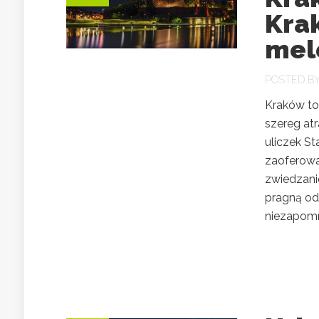
Kra
mel
POSTED B
Kraków to 
szereg at
uliczek St
zaoferowa
zwiedzani
pragną od
niezapomn