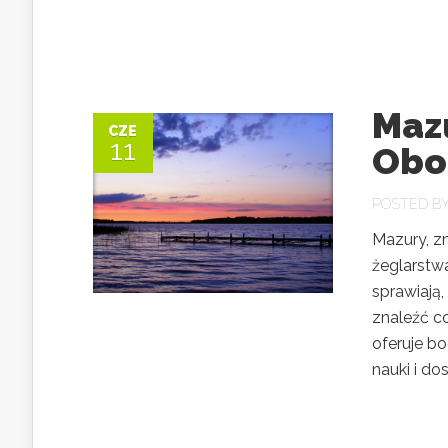
Mazu
CZE
11
Oboz
POSTED B
Mazury, zn
żeglarstwa
sprawiają,
znaleźć co
oferuje b
nauki i dos