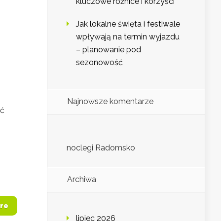
kluczowe różnice i korzyści
Jak lokalne święta i festiwale
wpływają na termin wyjazdu
– planowanie pod
sezonowość
Najnowsze komentarze
ić
noclegi Radomsko
Archiwa
re
lipiec 2026