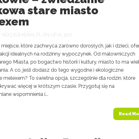
kowa stare miasto
exem
Y
NOCLEGI-KORAL.PL
ON LIP 21, 2017
miejsce, które zachwyca zarówno dorosłych, jak i dzieci, ofe
rakcji idealnych na rodzinny wypoczynek. Od malowniczych
arego Miasta, po bogactwo historii i kultury, miasto to ma wie
nia. A co, jeśli dodasz do tego wygodne i ekologiczne
e melexem? To świetna opcja, szczególnie dla rodzin, które
krywać więcej w krótszym czasie. Przygotuj się na
iane wspomnienia i...
Read Mo