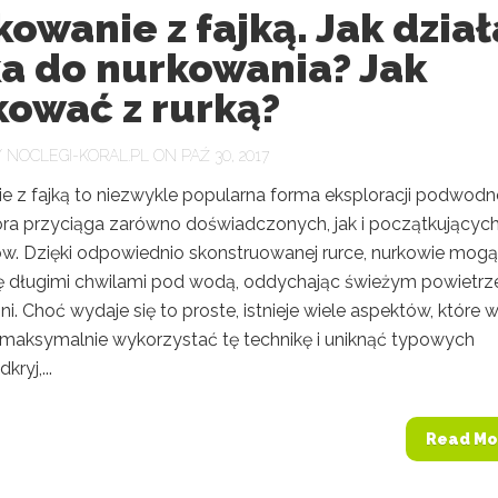
owanie z fajką. Jak dział
ka do nurkowania? Jak
kować z rurką?
Y
NOCLEGI-KORAL.PL
ON PAŹ 30, 2017
e z fajką to niezwykle popularna forma eksploracji podwod
tóra przyciąga zarówno doświadczonych, jak i początkującyc
ów. Dzięki odpowiednio skonstruowanej rurce, nurkowie mogą
ię długimi chwilami pod wodą, oddychając świeżym powietr
i. Choć wydaje się to proste, istnieje wiele aspektów, które 
 maksymalnie wykorzystać tę technikę i uniknąć typowych
ryj,...
Read Mo