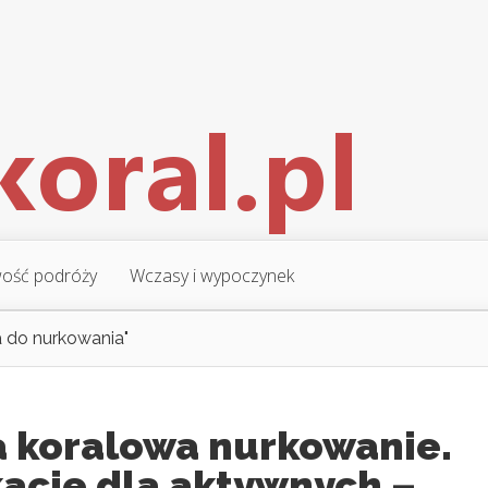
ość podróży
Wczasy i wypoczynek
ka do nurkowania"
a koralowa nurkowanie.
acje dla aktywnych –