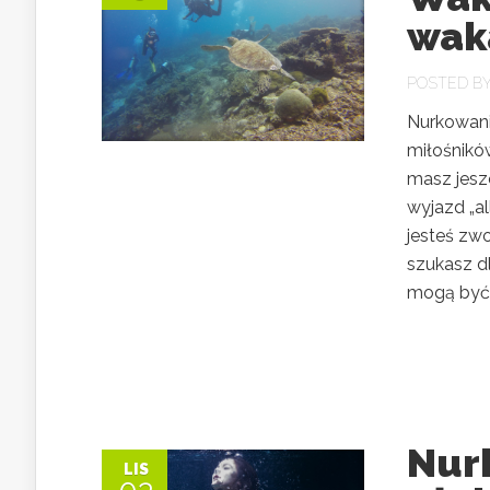
wak
POSTED B
Nurkowani
miłośnikó
masz jesz
wyjazd „al
jesteś zw
szukasz d
mogą być 
Nurk
LIS