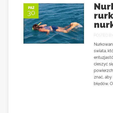
Nurk
PAŹ
30
rur
nur
POSTED B
Nurkowani
świata, k
entuzjast
cieszyć s
powierzchn
znać, aby
błędów. Odk