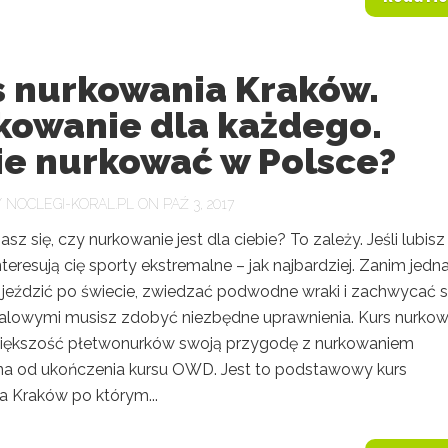
s nurkowania Kraków.
kowanie dla każdego.
ie nurkować w Polsce?
Y
NOCLEGI-KORAL.PL
ON PAŹ 3, 2017
sz się, czy nurkowanie jest dla ciebie? To zależy. Jeśli lubisz
nteresują cię sporty ekstremalne – jak najbardziej. Zanim jedn
 jeździć po świecie, zwiedzać podwodne wraki i zachwycać s
ralowymi musisz zdobyć niezbędne uprawnienia. Kurs nurkow
iększość płetwonurków swoją przygodę z nurkowaniem
a od ukończenia kursu OWD. Jest to podstawowy kurs
a Kraków po którym...