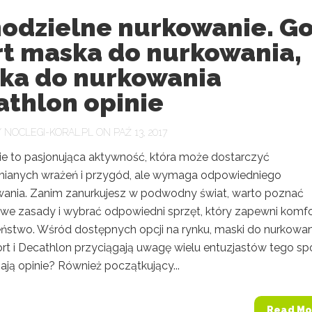
odzielne nurkowanie. G
rt maska do nurkowania,
ka do nurkowania
athlon opinie
Y
NOCLEGI-KORAL.PL
ON PAŹ 13, 2017
e to pasjonująca aktywność, która może dostarczyć
ianych wrażeń i przygód, ale wymaga odpowiedniego
ania. Zanim zanurkujesz w podwodny świat, warto poznać
e zasady i wybrać odpowiedni sprzęt, który zapewni komfor
ństwo. Wśród dostępnych opcji na rynku, maski do nurkowan
rt i Decathlon przyciągają uwagę wielu entuzjastów tego spo
mają opinie? Również początkujący...
Read Mo