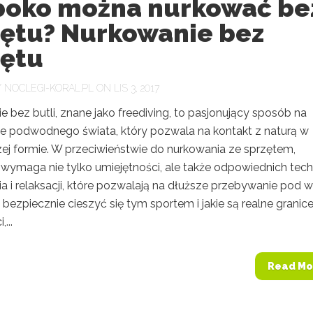
boko można nurkować be
zętu? Nurkowanie bez
zętu
Y
NOCLEGI-KORAL.PL
ON LIS 3, 2017
 bez butli, znane jako freediving, to pasjonujący sposób na
e podwodnego świata, który pozwala na kontakt z naturą w
zej formie. W przeciwieństwie do nurkowania ze sprzętem,
 wymaga nie tylko umiejętności, ale także odpowiednich tech
a i relaksacji, które pozwalają na dłuższe przebywanie pod 
 bezpiecznie cieszyć się tym sportem i jakie są realne granic
...
Read Mo