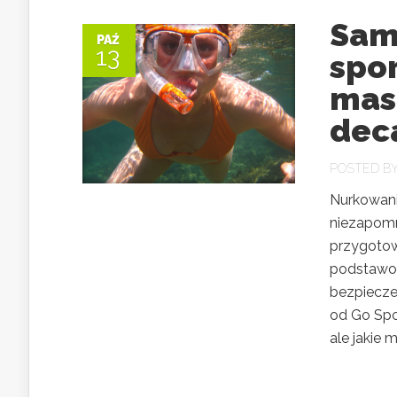
Sam
PAŹ
13
spo
mas
dec
POSTED B
Nurkowani
niezapomn
przygotow
podstawow
bezpiecze
od Go Spo
ale jakie 