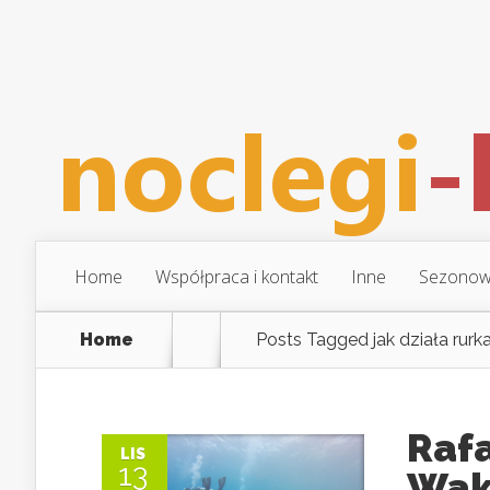
Home
Współpraca i kontakt
Inne
Sezonow
Home
Posts Tagged
jak działa rur
Raf
LIS
13
Wak