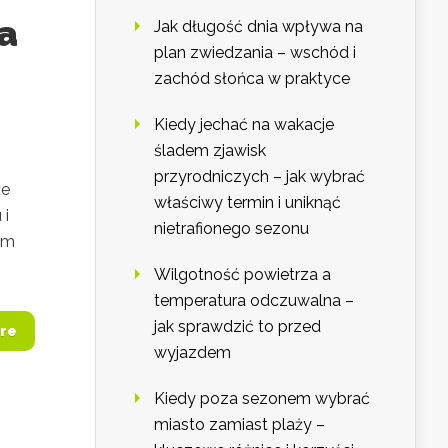
a
Jak długość dnia wpływa na
plan zwiedzania – wschód i
zachód słońca w praktyce
Kiedy jechać na wakacje
śladem zjawisk
przyrodniczych – jak wybrać
że
właściwy termin i uniknąć
 i
nietrafionego sezonu
em
Wilgotność powietrza a
temperatura odczuwalna –
jak sprawdzić to przed
re
wyjazdem
Kiedy poza sezonem wybrać
miasto zamiast plaży –