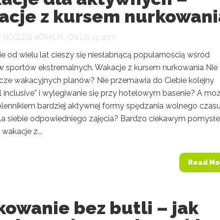
acje z kursem nurkowani
Y
NOCLEGI-KORAL.PL
ON LIS 13, 2017
e od wielu lat cieszy się niesłabnącą popularnością wśród
w sportów ekstremalnych. Wakacje z kursem nurkowania Nie
cze wakacyjnych planów? Nie przemawia do Ciebie kolejny
l inclusive” i wylegiwanie się przy hotelowym basenie? A mo
olennikiem bardziej aktywnej formy spędzania wolnego czasu
la siebie odpowiedniego zajęcia? Bardzo ciekawym pomysł
wakacje z...
Read Mo
owanie bez butli – jak