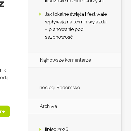
z
kluczowe różnice i korzyści
Jak lokalne święta i festiwale
wpływają na termin wyjazdu
– planowanie pod
sezonowość
Najnowsze komentarze
nik
wodą.
e
noclegi Radomsko
Archiwa
re
lipiec 2026