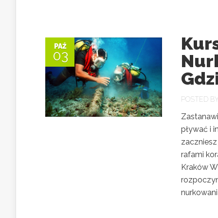
Kur
PAŹ
03
Nur
Gdz
POSTED B
Zastanawia
pływać i i
zaczniesz
rafami ko
Kraków W
rozpoczyn
nurkowani