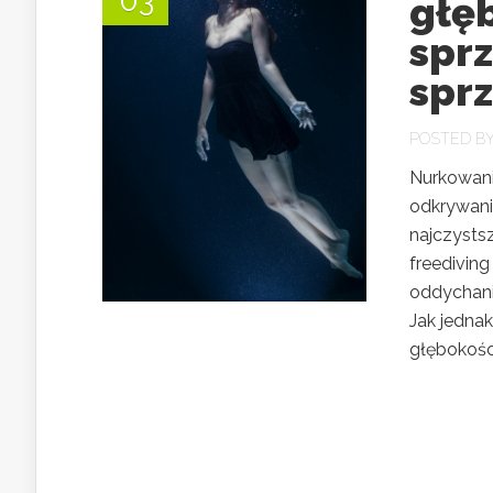
03
głę
spr
spr
POSTED B
Nurkowanie
odkrywani
najczysts
freediving
oddychani
Jak jednak
głębokości,