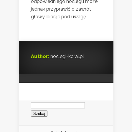
odpowiedniego noclegu może
jednak przyprawić o zawrót
głowy, biorąc pod uwagę...
Author:
noclegi-koral.pl
Szukaj: