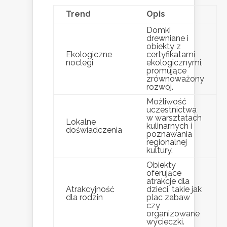
Trend
Opis
Domki
drewniane i
obiekty z
Ekologiczne
certyfikatami
noclegi
ekologicznymi,
promujące
zrównoważony
rozwój.
Możliwość
uczestnictwa
w warsztatach
Lokalne
kulinarnych i
doświadczenia
poznawania
regionalnej
kultury.
Obiekty
oferujące
atrakcje dla
Atrakcyjność
dzieci, takie jak
dla rodzin
plac zabaw
czy
organizowane
wycieczki.