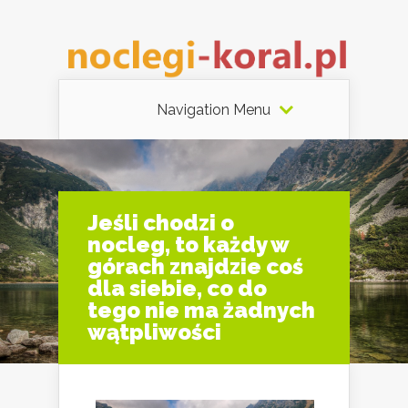
Navigation Menu
Jeśli chodzi o
nocleg, to każdy w
górach znajdzie coś
dla siebie, co do
tego nie ma żadnych
wątpliwości