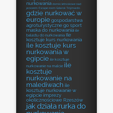
nurkowania
domki letniskowe nad
jeziorem
Escape room Gdańsk Trójmiasto
gdzie nurkować w
europie
gospodarstwa
agroturystyczne
go sport
maska do nurkowania
ile
Ile
balastu do nurkowania
kosztuje kurs nurkowania
ile kosztuje kurs
nurkowania w
egipcie
ile kosztuje
ile
nurkowanie na malcie
kosztuje
nurkowanie na
malediwach
ile
kosztuje nurkowanie w
egipcie
imprezy
okolicznościowe Rzeszów
jak działa rurka do