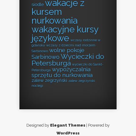
wakacje z
siodle
kursem
nurkowania
wakacyjne kursy
językowe
wczasy rodzinne w
gdańsku
wczasy z dziećmi nad morzem
wolne pokoje
Sarbinowo
Wycieczki do
Sarbinowo
Petersburga
wycieczki do Sankt-
wypożyczalnia
Petersburga
sprzętu do nurkowania
zalew zegrzyński
zalew zegrzyński
noclegi
Designed by
Elegant Themes
| Powered by
WordPress