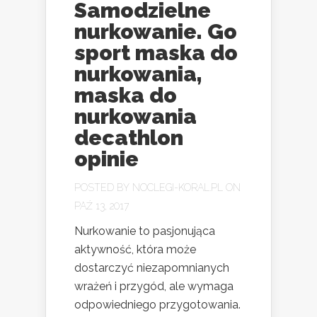
Samodzielne
nurkowanie. Go
sport maska do
nurkowania,
maska do
nurkowania
decathlon
opinie
POSTED BY
NOCLEGI-KORAL.PL
ON
PAŹ 13, 2017
Nurkowanie to pasjonująca
aktywność, która może
dostarczyć niezapomnianych
wrażeń i przygód, ale wymaga
odpowiedniego przygotowania.