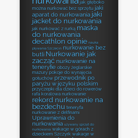
nurkowania
jak głęboko
jaki
można nurkować bez sprzętu
jaki
aparat do nurkowania
jacket do nurkowania
maska
jak nurkować z rurką
do nurkowania
decathlon opinie
nauka
nurkowanie bez
pływania Szczecin
Nurkowanie jak
butli
zacząć
nurkowanie na
teneryfie
obozy żeglarskie
mazury
pokoje do wynajęcia
przewodnik po
gołuchów
paryżu w języku polskim
przyczepki dla dzieci do rowerów
rafa koralowa nurkowanie
rekord nurkowanie na
bezdechu
teneryfa
nurkowanie z delfinami
Uprawnienia do
nurkowania
używany sprzęt do
wakacje w górach z
nurkowania
dzieckiem Szczyrk
wakacje w