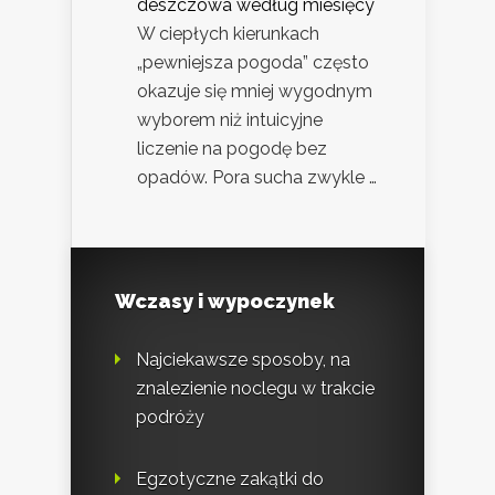
deszczowa według miesięcy
W ciepłych kierunkach
„pewniejsza pogoda” często
okazuje się mniej wygodnym
wyborem niż intuicyjne
liczenie na pogodę bez
opadów. Pora sucha zwykle …
Wczasy i wypoczynek
Najciekawsze sposoby, na
znalezienie noclegu w trakcie
podróży
Egzotyczne zakątki do