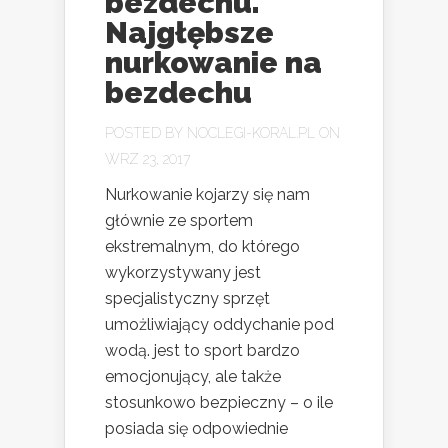
bezdechu.
Najgłębsze
nurkowanie na
bezdechu
POSTED BY
NOCLEGI-KORAL.PL
ON
WRZ 23, 2017
Nurkowanie kojarzy się nam
głównie ze sportem
ekstremalnym, do którego
wykorzystywany jest
specjalistyczny sprzęt
umożliwiający oddychanie pod
wodą. jest to sport bardzo
emocjonujący, ale także
stosunkowo bezpieczny – o ile
posiada się odpowiednie