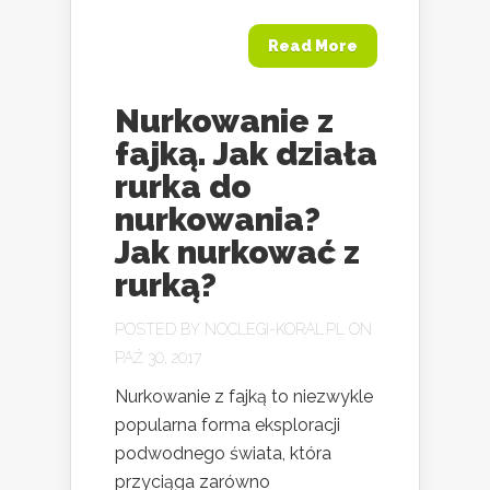
Read More
Nurkowanie z
fajką. Jak działa
rurka do
nurkowania?
Jak nurkować z
rurką?
POSTED BY
NOCLEGI-KORAL.PL
ON
PAŹ 30, 2017
Nurkowanie z fajką to niezwykle
popularna forma eksploracji
podwodnego świata, która
przyciąga zarówno