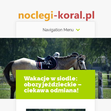
Navigation Menu
Wakacje w siodle:
obozy jeździeckie –
ciekawa odmiana!