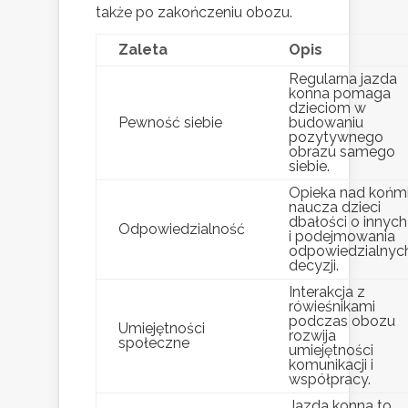
także po zakończeniu obozu.
Zaleta
Opis
Regularna jazda
konna pomaga
dzieciom w
Pewność siebie
budowaniu
pozytywnego
obrazu samego
siebie.
Opieka nad końm
naucza dzieci
dbałości o innych
Odpowiedzialność
i podejmowania
odpowiedzialnyc
decyzji.
Interakcja z
rówieśnikami
podczas obozu
Umiejętności
rozwija
społeczne
umiejętności
komunikacji i
współpracy.
Jazda konna to