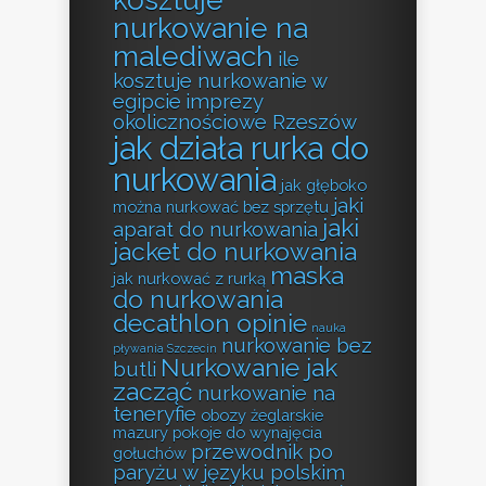
nurkowanie na
malediwach
ile
kosztuje nurkowanie w
egipcie
imprezy
okolicznościowe Rzeszów
jak działa rurka do
nurkowania
jak głęboko
jaki
można nurkować bez sprzętu
jaki
aparat do nurkowania
jacket do nurkowania
maska
jak nurkować z rurką
do nurkowania
decathlon opinie
nauka
nurkowanie bez
pływania Szczecin
Nurkowanie jak
butli
zacząć
nurkowanie na
teneryfie
obozy żeglarskie
mazury
pokoje do wynajęcia
przewodnik po
gołuchów
paryżu w języku polskim