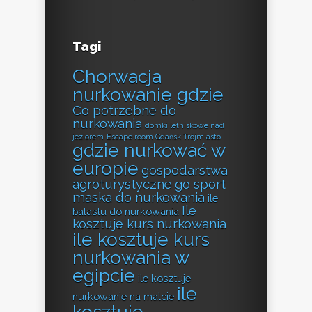
Tagi
Chorwacja
nurkowanie gdzie
Co potrzebne do
nurkowania
domki letniskowe nad
jeziorem
Escape room Gdańsk Trójmiasto
gdzie nurkować w
europie
gospodarstwa
agroturystyczne
go sport
maska do nurkowania
ile
Ile
balastu do nurkowania
kosztuje kurs nurkowania
ile kosztuje kurs
nurkowania w
egipcie
ile kosztuje
ile
nurkowanie na malcie
kosztuje