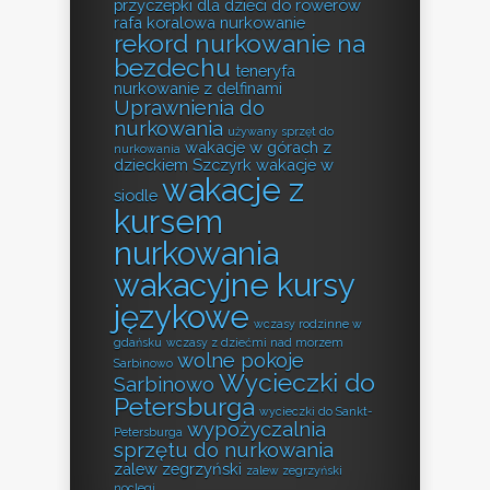
przyczepki dla dzieci do rowerów
rafa koralowa nurkowanie
rekord nurkowanie na
bezdechu
teneryfa
nurkowanie z delfinami
Uprawnienia do
nurkowania
używany sprzęt do
wakacje w górach z
nurkowania
dzieckiem Szczyrk
wakacje w
wakacje z
siodle
kursem
nurkowania
wakacyjne kursy
językowe
wczasy rodzinne w
gdańsku
wczasy z dziećmi nad morzem
wolne pokoje
Sarbinowo
Wycieczki do
Sarbinowo
Petersburga
wycieczki do Sankt-
wypożyczalnia
Petersburga
sprzętu do nurkowania
zalew zegrzyński
zalew zegrzyński
noclegi