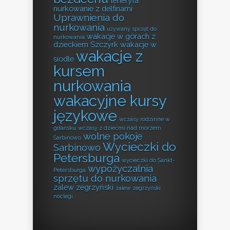
teneryfa
nurkowanie z delfinami
Uprawnienia do
nurkowania
używany sprzęt do
wakacje w górach z
nurkowania
dzieckiem Szczyrk
wakacje w
wakacje z
siodle
kursem
nurkowania
wakacyjne kursy
językowe
wczasy rodzinne w
gdańsku
wczasy z dziećmi nad morzem
wolne pokoje
Sarbinowo
Wycieczki do
Sarbinowo
Petersburga
wycieczki do Sankt-
wypożyczalnia
Petersburga
sprzętu do nurkowania
zalew zegrzyński
zalew zegrzyński
noclegi