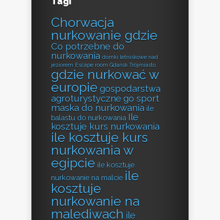
Tagi
Chorwacja
nurkowanie gdzie
Co potrzebne do
nurkowania
domki letniskowe nad
jeziorem
Escape room Gdańsk Trójmiasto
gdzie nurkować w
europie
gospodarstwa
agroturystyczne
go sport
maska do nurkowania
ile
Ile
balastu do nurkowania
kosztuje kurs nurkowania
ile kosztuje kurs
nurkowania w
egipcie
ile kosztuje
ile
nurkowanie na malcie
kosztuje
nurkowanie na
malediwach
ile