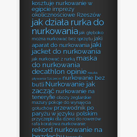
kosztuje nurkowanie w
egipcie
imprezy
okolicznościowe Rzeszów
jak działa rurka do
nurkowania
jak głęboko
jaki
można nurkować bez sprzętu
jaki
aparat do nurkowania
jacket do nurkowania
maska
jak nurkować z rurką
do nurkowania
decathlon opinie
nauka
nurkowanie bez
pływania Szczecin
Nurkowanie jak
butli
zacząć
nurkowanie na
teneryfie
obozy żeglarskie
mazury
pokoje do wynajęcia
przewodnik po
gołuchów
paryżu w języku polskim
przyczepki dla dzieci do rowerów
rafa koralowa nurkowanie
rekord nurkowanie na
bezdechu