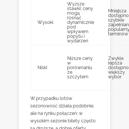
Wyższe
stawki; ceny
Mniejsza
mogą
dostępno
rosnąć
szybkie
Wysoki
dynamicznie
zapełnian
pod
popularn
wpływem
terminów
popytu i
wydarzeń
Niższe ceny
Zwykle
w
lepsza
Niski
porównaniu
dostępnoś
ze
większy
szczytem
wybór
W przypadku lotów
sezonowość działa podobnie,
ale na rynku połączeń: w
wysokim sezonie bilety często
są droższe, a dobre oferty