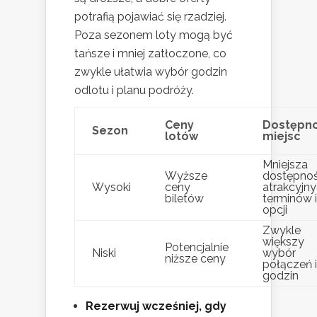
potrafią pojawiać się rzadziej.
Poza sezonem loty mogą być
tańsze i mniej zatłoczone, co
zwykle ułatwia wybór godzin
odlotu i planu podróży.
Ceny
Dostępn
Sezon
lotów
miejsc
Mniejsza
Wyższe
dostępno
Wysoki
ceny
atrakcyjn
biletów
terminów i
opcji
Zwykle
większy
Potencjalnie
Niski
wybór
niższe ceny
połączeń i
godzin
Rezerwuj wcześniej, gdy