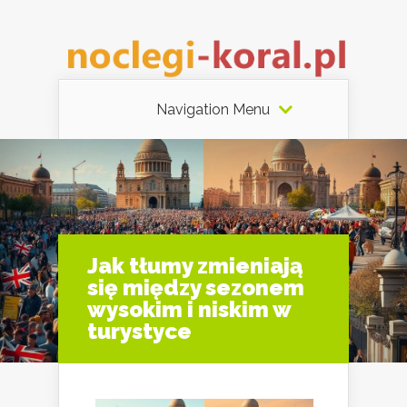
Navigation Menu
Jak tłumy zmieniają
się między sezonem
wysokim i niskim w
turystyce