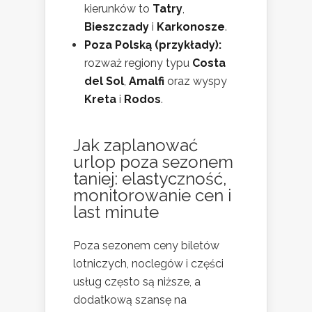
kierunków to
Tatry
,
Bieszczady
i
Karkonosze
.
Poza Polską (przykłady):
rozważ regiony typu
Costa
del Sol
,
Amalfi
oraz wyspy
Kreta
i
Rodos
.
Jak zaplanować
urlop poza sezonem
taniej: elastyczność,
monitorowanie cen i
last minute
Poza sezonem ceny biletów
lotniczych, noclegów i części
usług często są niższe, a
dodatkową szansę na