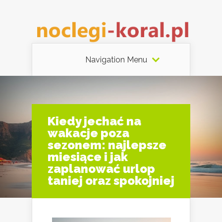
Navigation Menu
Kiedy jechać na
wakacje poza
sezonem: najlepsze
miesiące i jak
zaplanować urlop
taniej oraz spokojniej