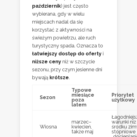
październik
) jest często
wybierana, gdy w wielu
miejscach nadal da się
korzystać z aktywności na
świeżym powietrzu, ale ruch
turystyczny spada. Oznacza to
łatwiejszy dostęp do oferty
i
niższe ceny
niż w szczycie
sezonu, przy czym jesienne dni
bywają
krótsze
.
Typowe
miesiące
Priorytet
Sezon
poza
użytkowy
latem
Łagodniejs
marzec–
warunki niż
Wiosna
kwiecień,
środku zim
także maj
stopniowe
„docieplani