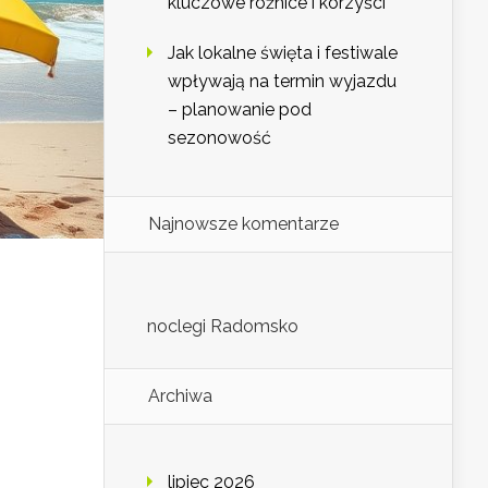
kluczowe różnice i korzyści
Jak lokalne święta i festiwale
wpływają na termin wyjazdu
– planowanie pod
sezonowość
Najnowsze komentarze
noclegi Radomsko
Archiwa
lipiec 2026