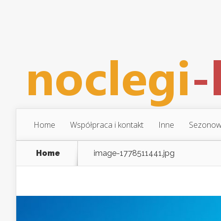
Home
Współpraca i kontakt
Inne
Sezonow
Home
image-1778511441.jpg