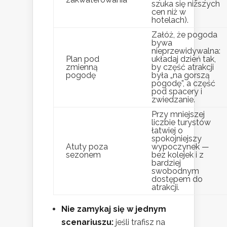
szuka się niższych
cen niż w
hotelach).
Załóż, że pogoda
bywa
nieprzewidywalna:
Plan pod
układaj dzień tak,
zmienną
by część atrakcji
pogodę
była „na gorszą
pogodę”, a część
pod spacery i
zwiedzanie.
Przy mniejszej
liczbie turystów
łatwiej o
spokojniejszy
Atuty poza
wypoczynek —
sezonem
bez kolejek i z
bardziej
swobodnym
dostępem do
atrakcji.
Nie zamykaj się w jednym
scenariuszu:
jeśli trafisz na