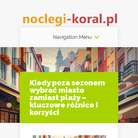
Navigation Menu
Kiedy poza sezonem
wybrać miasto
zamiast plaży –
kluczowe różnice i
korzyści