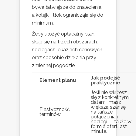
bywa łatwiejsze do znalezienia,
a kolejki i tłok ograniczają się do
minimum.
Żeby ułożyć opłacalny plan,
skup się na trzech obszarach:
noclegach, okazjach cenowych
oraz sposobie działania przy
zmiennej pogodzie.
Jak podejść
Element planu
praktycznie
Jeśli nie wiążesz
się z konkretnymi
datami, masz
większą szansę
Elastyczność
na tańsze
terminów
połączenia i
noclegi — także w
formie ofert last
minute.