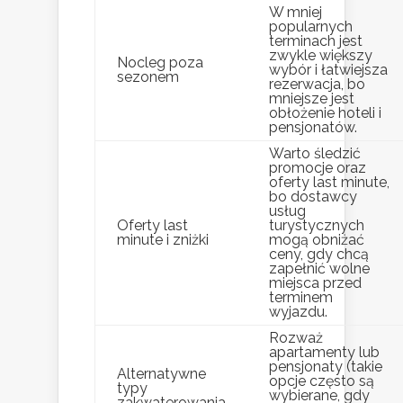
W mniej
popularnych
terminach jest
zwykle większy
Nocleg poza
wybór i łatwiejsza
sezonem
rezerwacja, bo
mniejsze jest
obłożenie hoteli i
pensjonatów.
Warto śledzić
promocje oraz
oferty last minute,
bo dostawcy
usług
Oferty last
turystycznych
minute i zniżki
mogą obniżać
ceny, gdy chcą
zapełnić wolne
miejsca przed
terminem
wyjazdu.
Rozważ
apartamenty lub
pensjonaty (takie
Alternatywne
opcje często są
typy
wybierane, gdy
zakwaterowania