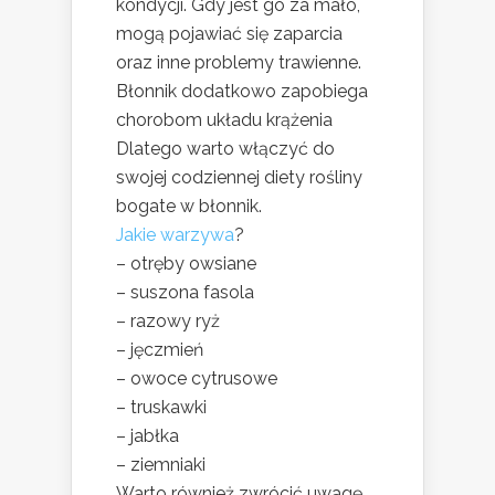
kondycji. Gdy jest go za mało,
mogą pojawiać się zaparcia
oraz inne problemy trawienne.
Błonnik dodatkowo zapobiega
chorobom układu krążenia
Dlatego warto włączyć do
swojej codziennej diety rośliny
bogate w błonnik.
Jakie warzywa
?
– otręby owsiane
– suszona fasola
– razowy ryż
– jęczmień
– owoce cytrusowe
– truskawki
– jabłka
– ziemniaki
Warto również zwrócić uwagę