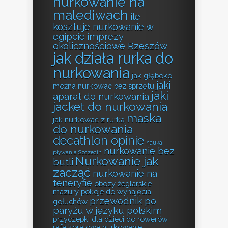
nurkowanie na
malediwach
ile
kosztuje nurkowanie w
egipcie
imprezy
okolicznościowe Rzeszów
jak działa rurka do
nurkowania
jak głęboko
jaki
można nurkować bez sprzętu
jaki
aparat do nurkowania
jacket do nurkowania
maska
jak nurkować z rurką
do nurkowania
decathlon opinie
nauka
nurkowanie bez
pływania Szczecin
Nurkowanie jak
butli
zacząć
nurkowanie na
teneryfie
obozy żeglarskie
mazury
pokoje do wynajęcia
przewodnik po
gołuchów
paryżu w języku polskim
przyczepki dla dzieci do rowerów
rafa koralowa nurkowanie