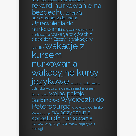
rekord nurkowanie na
bezdechu
teneryfa
nurkowanie z delfinami
Uprawnienia do
nurkowania
używany sprzęt do
wakacje w górach z
nurkowania
dzieckiem Szczyrk
wakacje w
wakacje z
siodle
kursem
nurkowania
wakacyjne kursy
językowe
wczasy rodzinne w
gdańsku
wczasy z dziećmi nad morzem
wolne pokoje
Sarbinowo
Wycieczki do
Sarbinowo
Petersburga
wycieczki do Sankt-
wypożyczalnia
Petersburga
sprzętu do nurkowania
zalew zegrzyński
zalew zegrzyński
noclegi