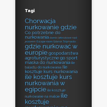
Tagi
Chorwacja
nurkowanie gdzie
Co potrzebne do
nurkowania
domki letniskowe nad
jeziorem
Escape room Gdańsk Trójmiasto
gdzie nurkować w
europie
gospodarstwa
agroturystyczne
go sport
maska do nurkowania
ile
Ile
balastu do nurkowania
kosztuje kurs nurkowania
ile kosztuje kurs
nurkowania w
egipcie
ile kosztuje
ile
nurkowanie na malcie
kosztuje